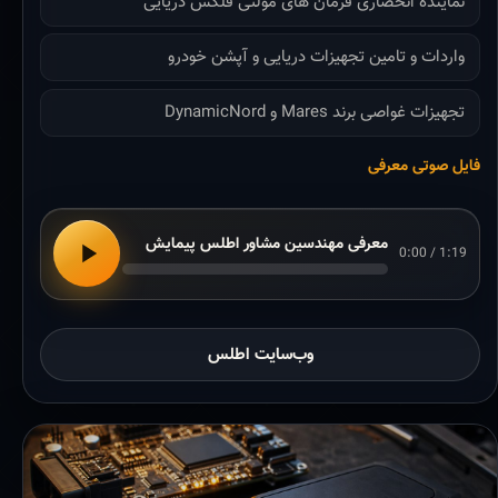
نماینده انحصاری فرمان های مولتی فلکس دریایی
واردات و تامین تجهیزات دریایی و آپشن خودرو
تجهیزات غواصی برند Mares و DynamicNord
فایل صوتی معرفی
معرفی مهندسین مشاور اطلس پیمایش
0:00 / 1:19
وب‌سایت اطلس