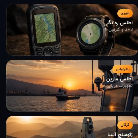
ناوبری
اطلس ره نگار
GPS و گارمین
بندرعباس
اطلس مارین
تجهیزات دریایی
گرگان
ژئوسنج آسیا