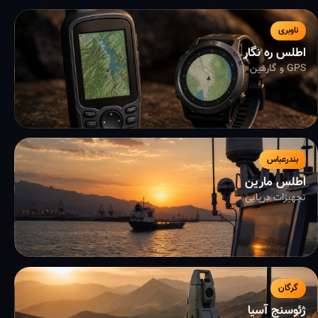
ناوبری
اطلس ره نگار
GPS و گارمین
بندرعباس
اطلس مارین
تجهیزات دریایی
گرگان
ژئوسنج آسیا