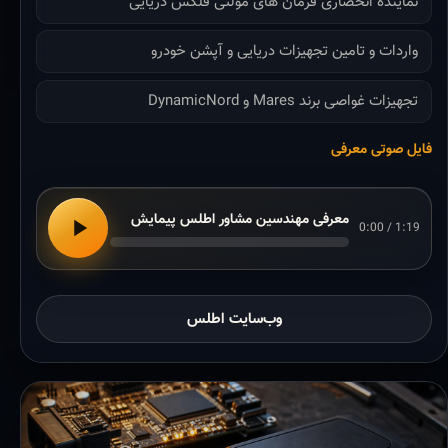
نماینده انحصاری فرمان های مولتی فلکس دریایی
واردات و تامین تجهیزات دریایی و آپشن خودرو
تجهیزات غواصی برند Mares و DynamicNord
فایل صوتی معرفی
معرفی مهندسین مشاور اطلس پیمایش
0:00 / 1:19
وب‌سایت اطلس