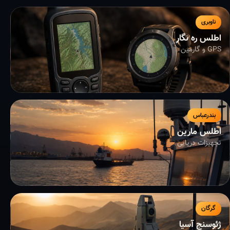
ناوبری
اطلس ره نگار
GPS و گارمین
بندرعباس
اطلس مارین
تجهیزات دریایی
گرگان
ژئوسنج آسیا