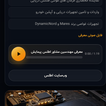
نماینده انحصاری فرمان های مولتی فلکس دریایی
واردات و تامین تجهیزات دریایی و آپشن خودرو
تجهیزات غواصی برند Mares و DynamicNord
فایل صوتی معرفی
معرفی مهندسین مشاور اطلس پیمایش
0:00 / 1:19
وب‌سایت اطلس