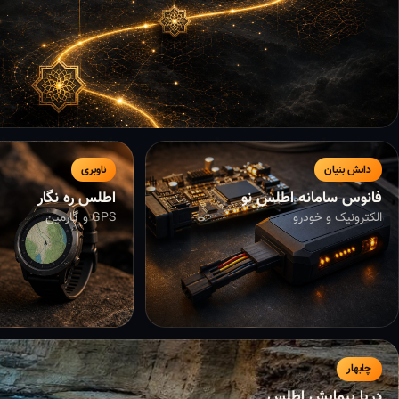
دانش بنیان
ناوبری
فانوس سامانه اطلس نو
اطلس ره نگار
الکترونیک و خودرو
GPS و گارمین
چابهار
دریا پیمایش اطلس