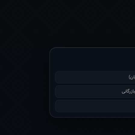
ان)
زرگانی