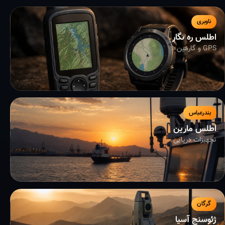
ناوبری
اطلس ره نگار
GPS و گارمین
بندرعباس
اطلس مارین
تجهیزات دریایی
گرگان
ژئوسنج آسیا