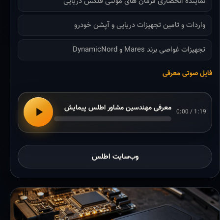
نماینده انحصاری فرمان های مولتی فلکس دریایی
واردات و تامین تجهیزات دریایی و آپشن خودرو
تجهیزات غواصی برند Mares و DynamicNord
فایل صوتی معرفی
معرفی مهندسین مشاور اطلس پیمایش
0:00 / 1:19
وب‌سایت اطلس