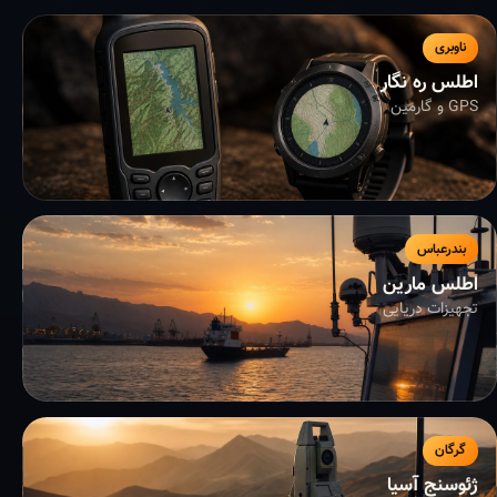
ناوبری
اطلس ره نگار
GPS و گارمین
بندرعباس
اطلس مارین
تجهیزات دریایی
گرگان
ژئوسنج آسیا