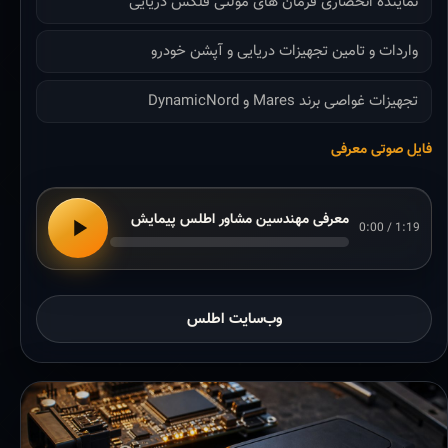
نماینده انحصاری فرمان های مولتی فلکس دریایی
واردات و تامین تجهیزات دریایی و آپشن خودرو
تجهیزات غواصی برند Mares و DynamicNord
فایل صوتی معرفی
معرفی مهندسین مشاور اطلس پیمایش
0:00 / 1:19
وب‌سایت اطلس