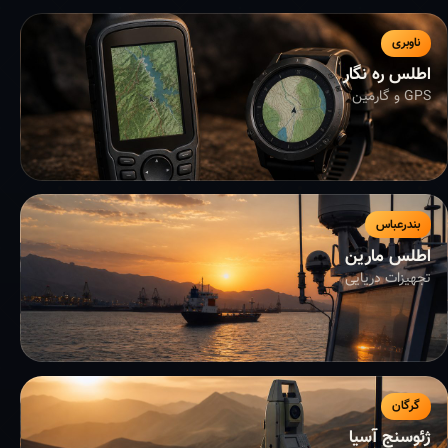
ناوبری
اطلس ره نگار
GPS و گارمین
بندرعباس
اطلس مارین
تجهیزات دریایی
گرگان
ژئوسنج آسیا