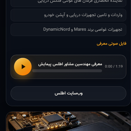
نماینده انحصاری فرمان های مولتی فلکس دریایی
واردات و تامین تجهیزات دریایی و آپشن خودرو
تجهیزات غواصی برند Mares و DynamicNord
فایل صوتی معرفی
معرفی مهندسین مشاور اطلس پیمایش
0:00 / 1:19
وب‌سایت اطلس