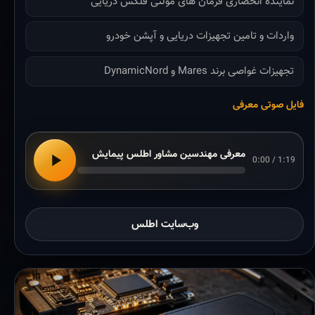
نماینده انحصاری فرمان های مولتی فلکس دریایی
واردات و تامین تجهیزات دریایی و آپشن خودرو
تجهیزات غواصی برند Mares و DynamicNord
فایل صوتی معرفی
معرفی مهندسین مشاور اطلس پیمایش
0:00 / 1:19
وب‌سایت اطلس