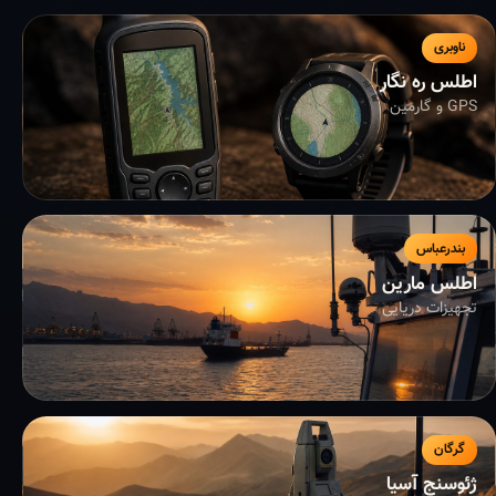
ناوبری
اطلس ره نگار
GPS و گارمین
بندرعباس
اطلس مارین
تجهیزات دریایی
گرگان
ژئوسنج آسیا