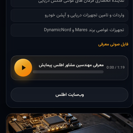
نماینده انحصاری فرمان های مولتی فلکس دریایی
واردات و تامین تجهیزات دریایی و آپشن خودرو
تجهیزات غواصی برند Mares و DynamicNord
فایل صوتی معرفی
معرفی مهندسین مشاور اطلس پیمایش
0:00 / 1:19
وب‌سایت اطلس