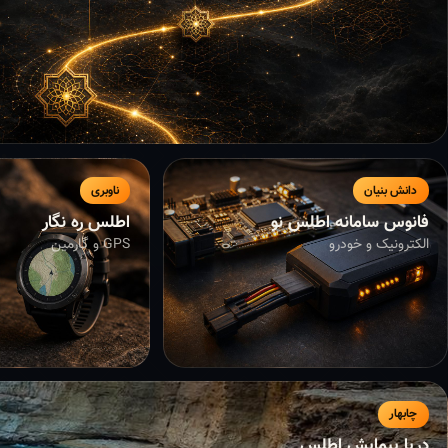
دانش بنیان
ناوبری
فانوس سامانه اطلس نو
اطلس ره نگار
الکترونیک و خودرو
GPS و گارمین
چابهار
دریا پیمایش اطلس