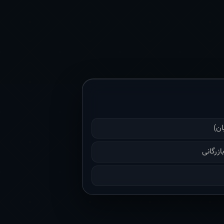
ان)
زرگانی