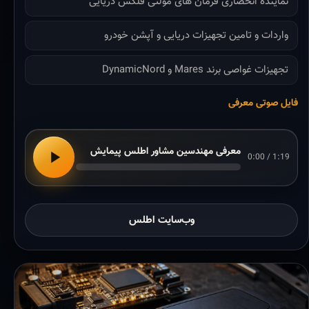
نماینده انحصاری فرمان های مولتی فلکس دریایی
واردات و تامین تجهیزات دریایی و آپشن خودرو
تجهیزات غواصی برند Mares و DynamicNord
فایل صوتی معرفی
معرفی مهندسین مشاور اطلس پیمایش
0:00 / 1:19
وب‌سایت اطلس