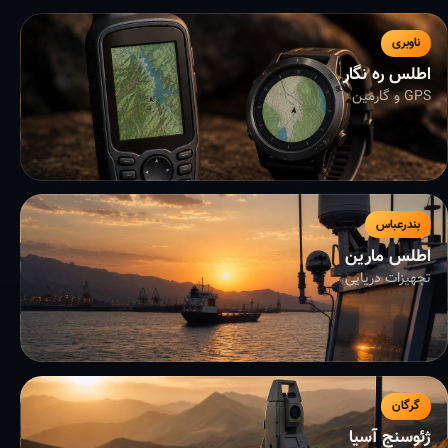
ناوبری
اطلس ره نگار
GPS و گارمین
بندرعباس
اطلس مارین
تجهیزات دریایی
گرگان
ژئوسنج آسیا