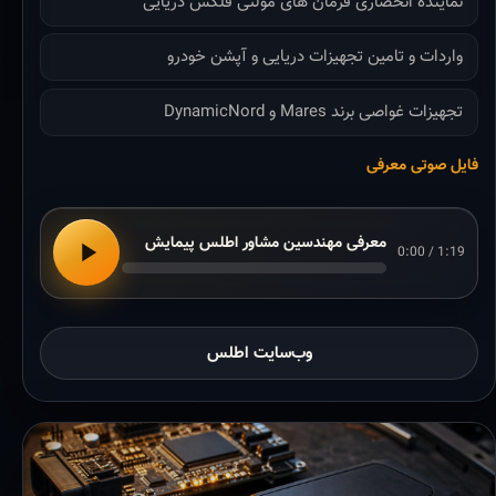
نماینده انحصاری فرمان های مولتی فلکس دریایی
واردات و تامین تجهیزات دریایی و آپشن خودرو
تجهیزات غواصی برند Mares و DynamicNord
فایل صوتی معرفی
معرفی مهندسین مشاور اطلس پیمایش
0:00 / 1:19
وب‌سایت اطلس