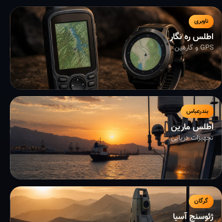
ناوبری
اطلس ره نگار
GPS و گارمین
بندرعباس
اطلس مارین
تجهیزات دریایی
گرگان
ژئوسنج آسیا