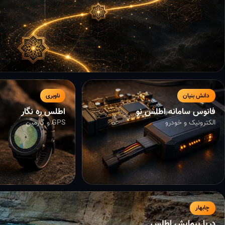
دانش بنیان
ناوبری
فانوس سامانه اطلس نو
اطلس ره نگار
الکترونیک و خودرو
GPS و گارمین
چابهار
دریا پیمایش اطلس