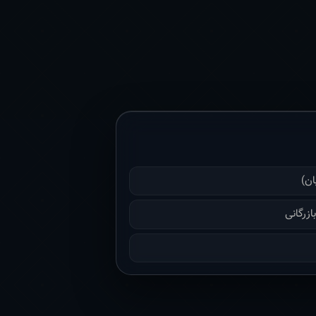
ان)
زرگانی