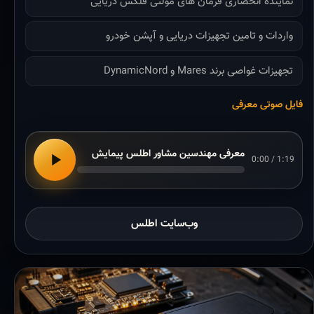
نماینده انحصاری فرمان های مولتی فلکس دریایی
واردات و تامین تجهیزات دریایی و آپشن خودرو
تجهیزات غواصی برند Mares و DynamicNord
فایل صوتی معرفی
معرفی مهندسین مشاور اطلس پیمایش
0:00 / 1:19
وب‌سایت اطلس