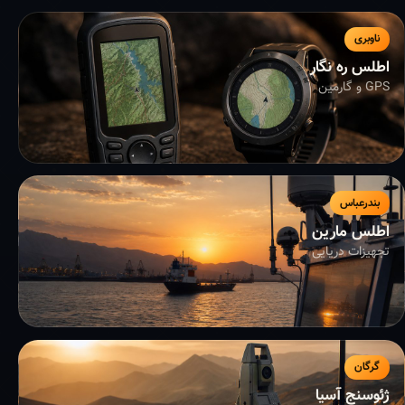
ناوبری
اطلس ره نگار
GPS و گارمین
بندرعباس
اطلس مارین
تجهیزات دریایی
گرگان
ژئوسنج آسیا