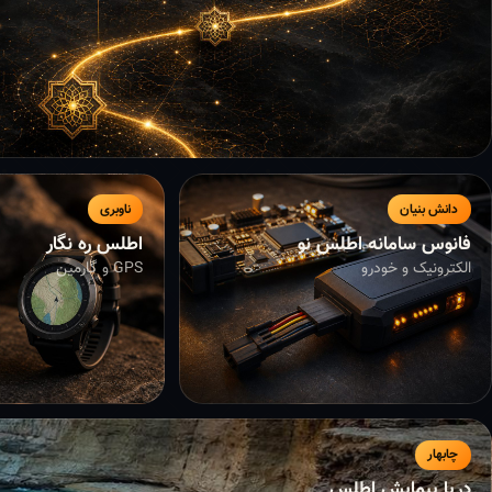
دانش بنیان
ناوبری
فانوس سامانه اطلس نو
اطلس ره نگار
الکترونیک و خودرو
GPS و گارمین
چابهار
دریا پیمایش اطلس