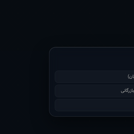
ان)
زرگانی