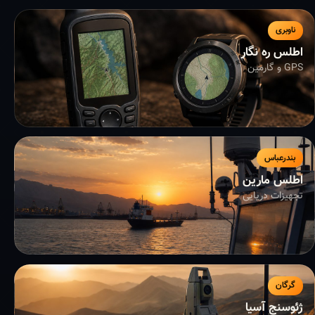
ناوبری
اطلس ره نگار
GPS و گارمین
بندرعباس
اطلس مارین
تجهیزات دریایی
گرگان
ژئوسنج آسیا