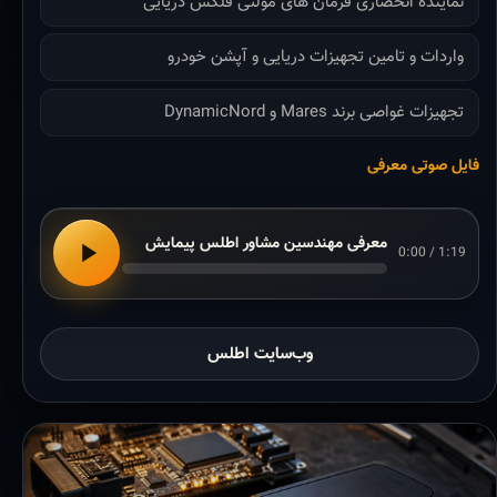
نماینده انحصاری فرمان های مولتی فلکس دریایی
واردات و تامین تجهیزات دریایی و آپشن خودرو
تجهیزات غواصی برند Mares و DynamicNord
فایل صوتی معرفی
معرفی مهندسین مشاور اطلس پیمایش
0:00 / 1:19
وب‌سایت اطلس