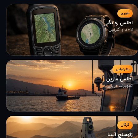
ناوبری
اطلس ره نگار
GPS و گارمین
بندرعباس
اطلس مارین
تجهیزات دریایی
گرگان
ژئوسنج آسیا