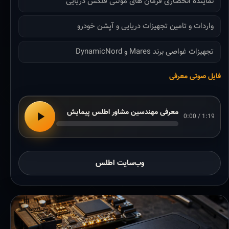
نماینده انحصاری فرمان های مولتی فلکس دریایی
واردات و تامین تجهیزات دریایی و آپشن خودرو
تجهیزات غواصی برند Mares و DynamicNord
فایل صوتی معرفی
معرفی مهندسین مشاور اطلس پیمایش
0:00 / 1:19
وب‌سایت اطلس