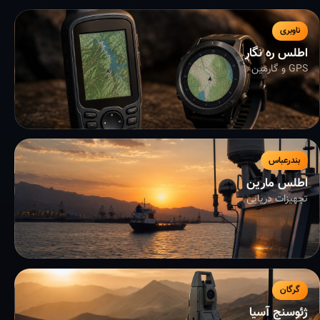
ناوبری
اطلس ره نگار
GPS و گارمین
بندرعباس
اطلس مارین
تجهیزات دریایی
گرگان
ژئوسنج آسیا