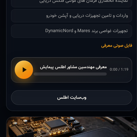
نماینده انحصاری فرمان های مولتی فلکس دریایی
واردات و تامین تجهیزات دریایی و آپشن خودرو
تجهیزات غواصی برند Mares و DynamicNord
فایل صوتی معرفی
معرفی مهندسین مشاور اطلس پیمایش
0:00 / 1:19
وب‌سایت اطلس