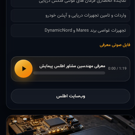
نماینده انحصاری فرمان های مولتی فلکس دریایی
واردات و تامین تجهیزات دریایی و آپشن خودرو
تجهیزات غواصی برند Mares و DynamicNord
فایل صوتی معرفی
معرفی مهندسین مشاور اطلس پیمایش
0:00 / 1:19
وب‌سایت اطلس