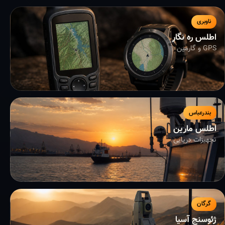
ناوبری
اطلس ره نگار
GPS و گارمین
بندرعباس
اطلس مارین
تجهیزات دریایی
گرگان
ژئوسنج آسیا