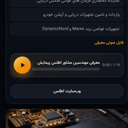
نماینده انحصاری فرمان های مولتی فلکس دریایی
واردات و تامین تجهیزات دریایی و آپشن خودرو
تجهیزات غواصی برند Mares و DynamicNord
فایل صوتی معرفی
معرفی مهندسین مشاور اطلس پیمایش
0:00 / 1:19
وب‌سایت اطلس