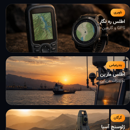
ناوبری
اطلس ره نگار
GPS و گارمین
بندرعباس
اطلس مارین
تجهیزات دریایی
گرگان
ژئوسنج آسیا