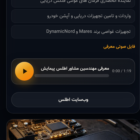
نماینده انحصاری فرمان های مولتی فلکس دریایی
واردات و تامین تجهیزات دریایی و آپشن خودرو
تجهیزات غواصی برند Mares و DynamicNord
فایل صوتی معرفی
معرفی مهندسین مشاور اطلس پیمایش
0:00 / 1:19
وب‌سایت اطلس