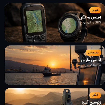
ناوبری
اطلس ره نگار
GPS و گارمین
بندرعباس
اطلس مارین
تجهیزات دریایی
گرگان
ژئوسنج آسیا