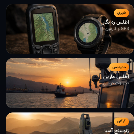
ناوبری
اطلس ره نگار
GPS و گارمین
بندرعباس
اطلس مارین
تجهیزات دریایی
گرگان
ژئوسنج آسیا