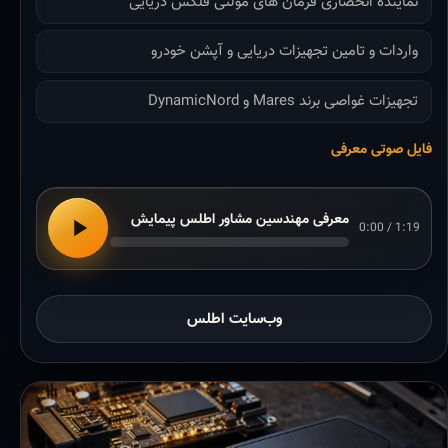
نماینده انحصاری فرمان های مولتی فلکس دریایی
واردات و تامین تجهیزات دریایی و آپشن خودرو
تجهیزات غواصی برند Mares و DynamicNord
فایل صوتی معرفی
معرفی مهندسین مشاور اطلس پیمایش
0:00 / 1:19
وب‌سایت اطلس