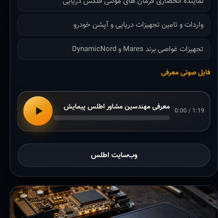
نماینده انحصاری فرمان های مولتی فلکس دریایی
واردات و تامین تجهیزات دریایی و آپشن خودرو
تجهیزات غواصی برند Mares و DynamicNord
فایل صوتی معرفی
معرفی مهندسین مشاور اطلس پیمایش
0:00 / 1:19
وب‌سایت اطلس