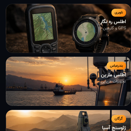
ناوبری
اطلس ره نگار
GPS و گارمین
بندرعباس
اطلس مارین
تجهیزات دریایی
گرگان
ژئوسنج آسیا