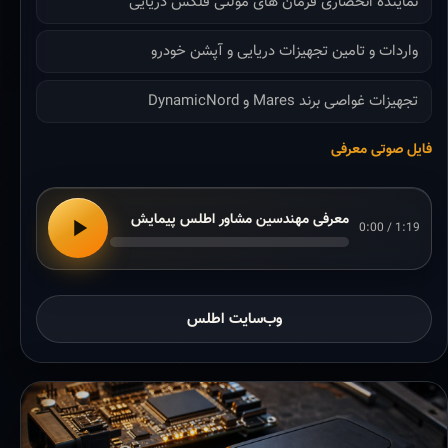
نماینده انحصاری فرمان های مولتی فلکس دریایی
واردات و تامین تجهیزات دریایی و آپشن خودرو
تجهیزات غواصی برند Mares و DynamicNord
فایل صوتی معرفی
معرفی مهندسین مشاور اطلس پیمایش
0:00 / 1:19
وب‌سایت اطلس