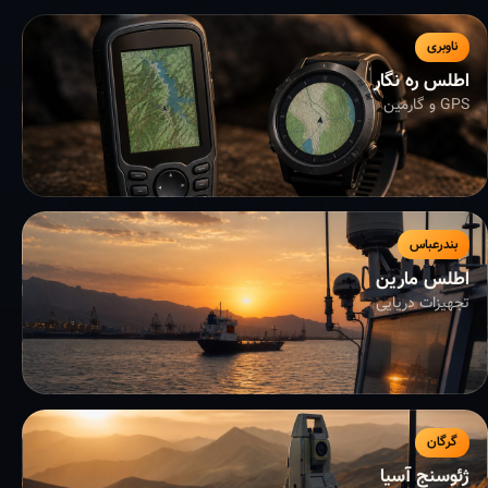
ناوبری
اطلس ره نگار
GPS و گارمین
بندرعباس
اطلس مارین
تجهیزات دریایی
گرگان
ژئوسنج آسیا