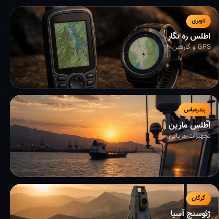
ناوبری
اطلس ره نگار
GPS و گارمین
بندرعباس
اطلس مارین
تجهیزات دریایی
گرگان
ژئوسنج آسیا