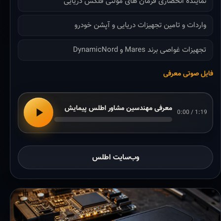
نماینده انحصاری فرمان های مولتی فلکس دریایی
واردات و تامین تجهیزات دریایی و آپشن خودرو
تجهیزات غواصی برند Mares و DynamicNord
فایل صوتی معرفی
معرفی مهندسین مشاور اطلس پیمایش
0:00 / 1:19
وب‌سایت اطلس