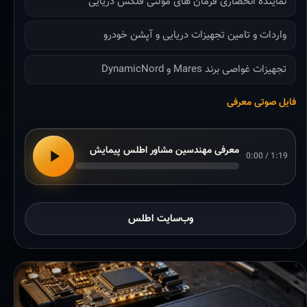
نماینده انحصاری فرمان های مولتی فلکس دریایی
واردات و تامین تجهیزات دریایی و آپشن خودرو
تجهیزات غواصی برند Mares و DynamicNord
فایل صوتی معرفی
معرفی مهندسین مشاور اطلس پیمایش
0:00 / 1:19
وب‌سایت اطلس