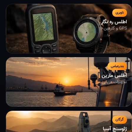
ناوبری
اطلس ره نگار
GPS و گارمین
بندرعباس
اطلس مارین
تجهیزات دریایی
گرگان
ژئوسنج آسیا