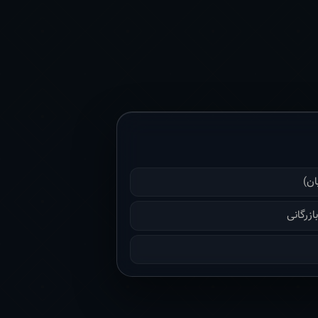
ان)
زرگانی