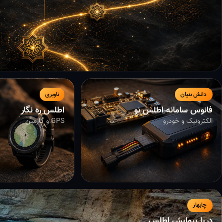
دانش بنیان
ناوبری
فانوس سامانه اطلس نو
اطلس ره نگار
الکترونیک و خودرو
GPS و گارمین
چابهار
دریا پیمایش اطلس