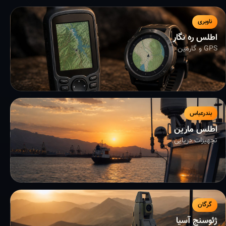
ناوبری
اطلس ره نگار
GPS و گارمین
بندرعباس
اطلس مارین
تجهیزات دریایی
گرگان
ژئوسنج آسیا