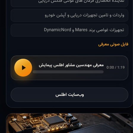
نماینده انحصاری فرمان های مولتی فلکس دریایی
واردات و تامین تجهیزات دریایی و آپشن خودرو
تجهیزات غواصی برند Mares و DynamicNord
فایل صوتی معرفی
معرفی مهندسین مشاور اطلس پیمایش
0:00 / 1:19
وب‌سایت اطلس