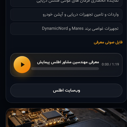
نماینده انحصاری فرمان های مولتی فلکس دریایی
واردات و تامین تجهیزات دریایی و آپشن خودرو
تجهیزات غواصی برند Mares و DynamicNord
فایل صوتی معرفی
معرفی مهندسین مشاور اطلس پیمایش
0:00 / 1:19
وب‌سایت اطلس