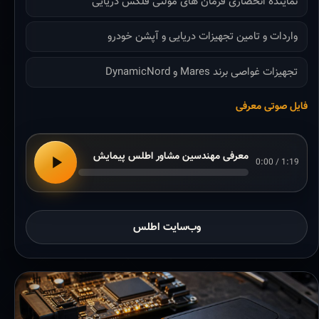
نماینده انحصاری فرمان های مولتی فلکس دریایی
واردات و تامین تجهیزات دریایی و آپشن خودرو
تجهیزات غواصی برند Mares و DynamicNord
فایل صوتی معرفی
معرفی مهندسین مشاور اطلس پیمایش
0:00 / 1:19
وب‌سایت اطلس