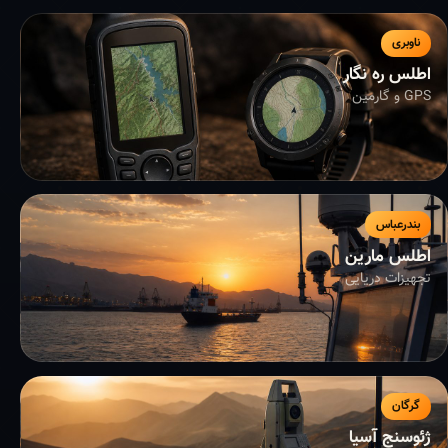
ناوبری
اطلس ره نگار
GPS و گارمین
بندرعباس
اطلس مارین
تجهیزات دریایی
گرگان
ژئوسنج آسیا