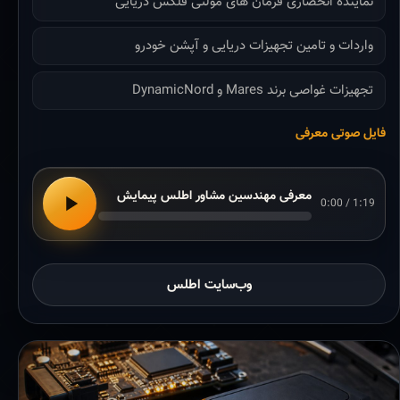
نماینده انحصاری فرمان های مولتی فلکس دریایی
واردات و تامین تجهیزات دریایی و آپشن خودرو
تجهیزات غواصی برند Mares و DynamicNord
فایل صوتی معرفی
معرفی مهندسین مشاور اطلس پیمایش
0:00 / 1:19
وب‌سایت اطلس