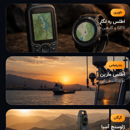
ناوبری
اطلس ره نگار
GPS و گارمین
بندرعباس
اطلس مارین
تجهیزات دریایی
گرگان
ژئوسنج آسیا