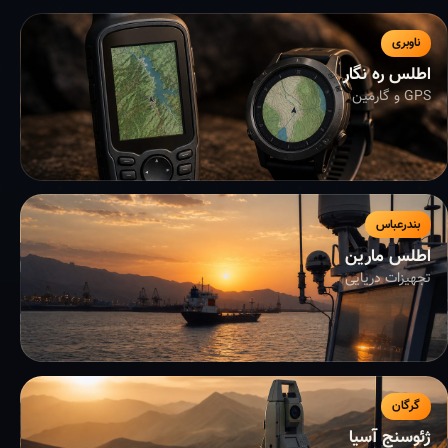
ناوبری
اطلس ره نگار
GPS و گارمین
بندرعباس
اطلس مارین
تجهیزات دریایی
گرگان
ژئوسنج آسیا