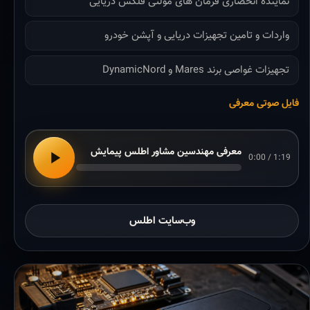
نماینده انحصاری فرمان های مولتی فلکس دریایی
واردات و تامین تجهیزات دریایی و آپشن خودرو
تجهیزات غواصی برند Mares و DynamicNord
فایل صوتی معرفی
معرفی مهندسین مشاور اطلس پیمایش
0:00 / 1:19
وب‌سایت اطلس