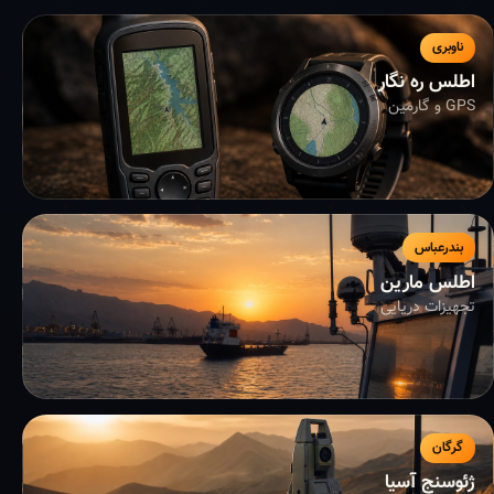
ناوبری
اطلس ره نگار
GPS و گارمین
بندرعباس
اطلس مارین
تجهیزات دریایی
گرگان
ژئوسنج آسیا