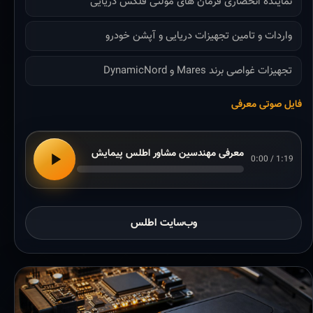
نماینده انحصاری فرمان های مولتی فلکس دریایی
واردات و تامین تجهیزات دریایی و آپشن خودرو
تجهیزات غواصی برند Mares و DynamicNord
فایل صوتی معرفی
معرفی مهندسین مشاور اطلس پیمایش
0:00 / 1:19
وب‌سایت اطلس