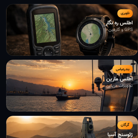
ناوبری
اطلس ره نگار
GPS و گارمین
بندرعباس
اطلس مارین
تجهیزات دریایی
گرگان
ژئوسنج آسیا