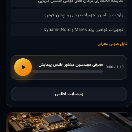
نماینده انحصاری فرمان های مولتی فلکس دریایی
واردات و تامین تجهیزات دریایی و آپشن خودرو
تجهیزات غواصی برند Mares و DynamicNord
فایل صوتی معرفی
معرفی مهندسین مشاور اطلس پیمایش
0:00 / 1:19
وب‌سایت اطلس