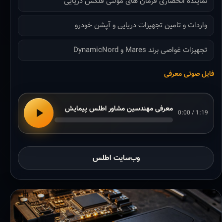
نماینده انحصاری فرمان های مولتی فلکس دریایی
واردات و تامین تجهیزات دریایی و آپشن خودرو
تجهیزات غواصی برند Mares و DynamicNord
فایل صوتی معرفی
معرفی مهندسین مشاور اطلس پیمایش
0:00 / 1:19
وب‌سایت اطلس