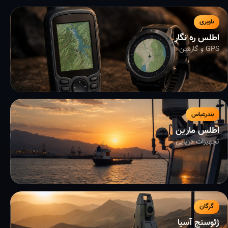
ناوبری
اطلس ره نگار
GPS و گارمین
بندرعباس
اطلس مارین
تجهیزات دریایی
گرگان
ژئوسنج آسیا