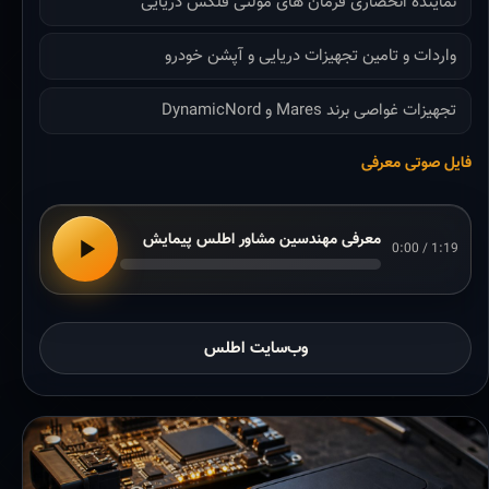
نماینده انحصاری فرمان های مولتی فلکس دریایی
واردات و تامین تجهیزات دریایی و آپشن خودرو
تجهیزات غواصی برند Mares و DynamicNord
فایل صوتی معرفی
معرفی مهندسین مشاور اطلس پیمایش
0:00 / 1:19
وب‌سایت اطلس