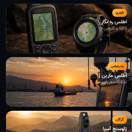
ناوبری
اطلس ره نگار
GPS و گارمین
بندرعباس
اطلس مارین
تجهیزات دریایی
گرگان
ژئوسنج آسیا