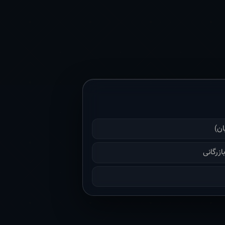
ان)
زرگانی