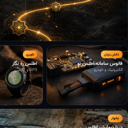
دانش بنیان
ناوبری
فانوس سامانه اطلس نو
اطلس ره نگار
الکترونیک و خودرو
GPS و گارمین
چابهار
دریا پیمایش اطلس