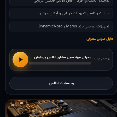
نماینده انحصاری فرمان های مولتی فلکس دریایی
واردات و تامین تجهیزات دریایی و آپشن خودرو
تجهیزات غواصی برند Mares و DynamicNord
فایل صوتی معرفی
معرفی مهندسین مشاور اطلس پیمایش
0:00 / 1:19
وب‌سایت اطلس