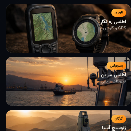
ناوبری
اطلس ره نگار
GPS و گارمین
بندرعباس
اطلس مارین
تجهیزات دریایی
گرگان
ژئوسنج آسیا