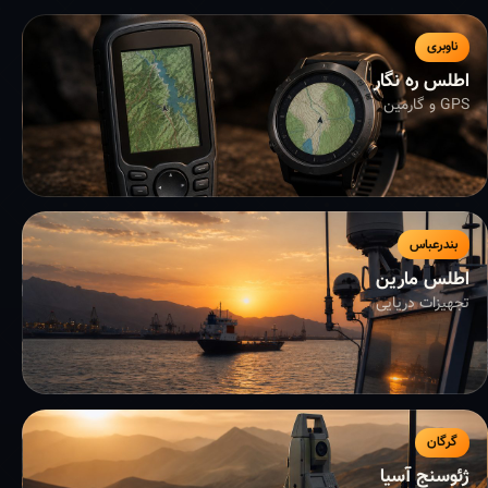
ناوبری
اطلس ره نگار
GPS و گارمین
بندرعباس
اطلس مارین
تجهیزات دریایی
گرگان
ژئوسنج آسیا