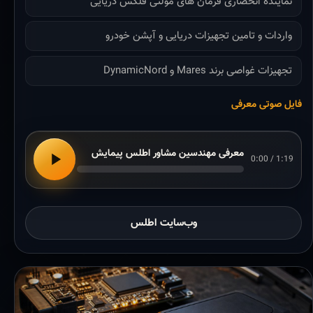
نماینده انحصاری فرمان های مولتی فلکس دریایی
واردات و تامین تجهیزات دریایی و آپشن خودرو
تجهیزات غواصی برند Mares و DynamicNord
فایل صوتی معرفی
معرفی مهندسین مشاور اطلس پیمایش
0:00 / 1:19
وب‌سایت اطلس